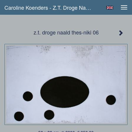
Caroline Koenders - Z.t. Droge Naald Thes-Niki 06
Tog
navi
z.t. droge naald thes-niki 06