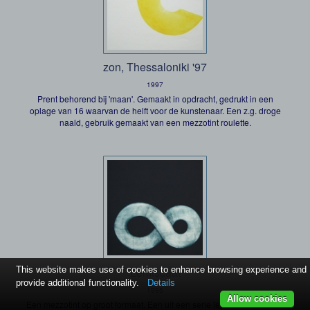
zon, Thessaloniki '97
1997
Prent behorend bij 'maan'. Gemaakt in opdracht, gedrukt in een
oplage van 16 waarvan de helft voor de kunstenaar. Een z.g. droge
naald, gebruik gemaakt van een mezzotint roulette.
This website makes use of cookies to enhance browsing experience and
Lemiscaat
provide additional functionality.
Details
1995
Allow cookies
Een mezzotint op groot formaat. Een uit een serie lemiscaat drukken.