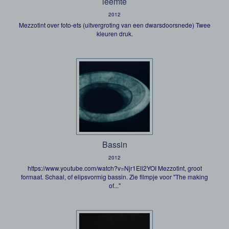
leemte
2012
Mezzotint over foto-ets (uitvergroting van een dwarsdoorsnede) Twee
kleuren druk.
Bassin
2012
https://www.youtube.com/watch?v=Njr1Ell2YOI Mezzotint, groot
formaat. Schaal, of elipsvormig bassin. Zie filmpje voor "The making
of..."