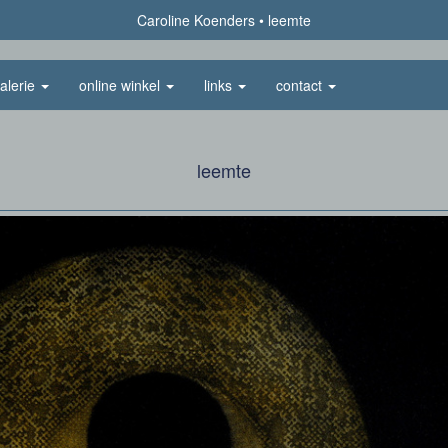
Caroline Koenders
leemte
alerie
online winkel
links
contact
leemte