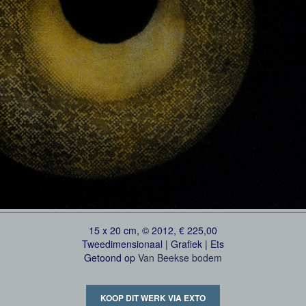
15 x 20 cm, © 2012, € 225,00
Tweedimensionaal | Grafiek | Ets
Getoond op
Van Beekse bodem
KOOP DIT WERK VIA EXTO