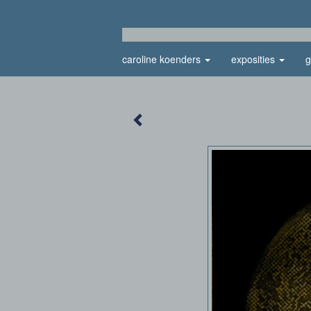
caroline koenders
exposities
g