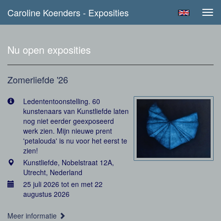
Caroline Koenders - Exposities
Tog
navi
Nu open exposities
Zomerliefde '26
Ledententoonstelling. 60
kunstenaars van Kunstliefde laten
nog niet eerder geexposeerd
werk zien. Mijn nieuwe prent
'petalouda' is nu voor het eerst te
zien!
Kunstliefde, Nobelstraat 12A,
Utrecht, Nederland
25 juli 2026 tot en met 22
augustus 2026
Meer informatie