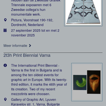
hebben aan de Zweedse Grafiek
Triennale exposeren met 6
Zweedse collega's hun
monumentale werk.
Pictura, Voorstraat 190-192,
Dordrecht, Nederland
27 september 2025 tot en met 2
november 2025
Meer informatie
2t3h Print Biennial Varna
The International Print Biennial -
Varna is the first in Bulgaria and is
among the ten oldest events for
graphic art in Europe. With its twenty-
third edition, it marks the 46th year of
its creation. Two of my recent
mezzotints were choosen.
Gallery of Graphic Art, Lyuven
Karavelov str. 1, Varna, Bulgarije