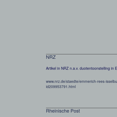
NRZ
Artikel in NRZ n.a.v. duotentoonstelling i
www.nrz.de/staedte/emmerich-rees-isselbu
id209953791.html
Rheinische Post