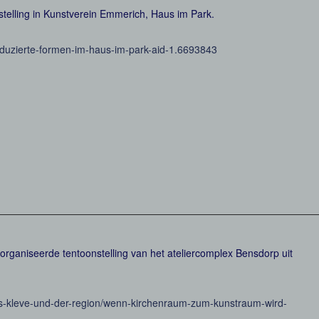
nstelling in Kunstverein Emmerich, Haus im Park.
duzierte-formen-im-haus-im-park-aid-1.6693843
 georganiseerde tentoonstelling van het ateliercomplex Bensdorp uit
s-kleve-und-der-region/wenn-kirchenraum-zum-kunstraum-wird-