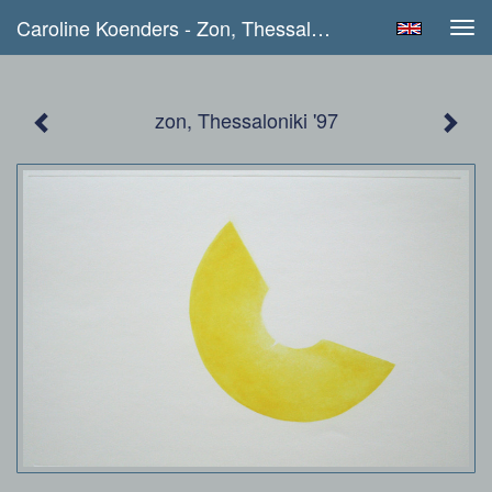
Caroline Koenders - Zon, Thessaloniki '97
Tog
navi
zon, Thessaloniki '97