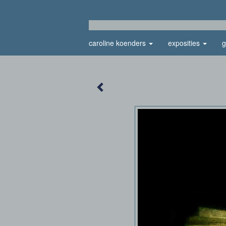
caroline koenders
exposities
g