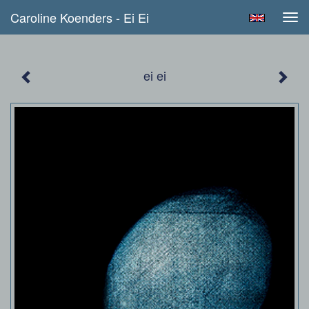
Caroline Koenders - Ei Ei
Tog
navi
ei ei