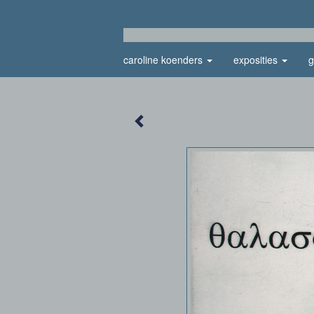
caroline koenders
exposities
g