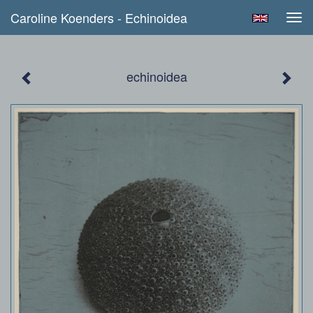
Caroline Koenders - Echinoidea
Tog
navi
echinoidea