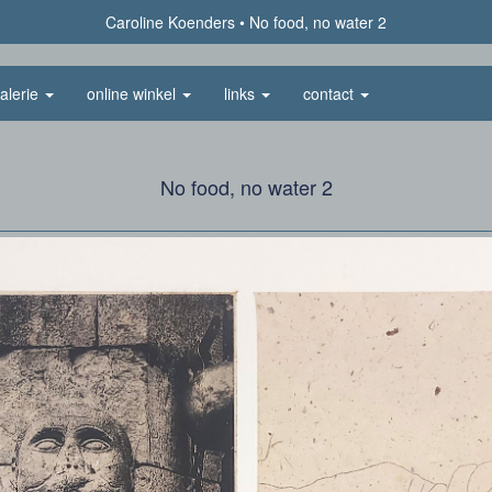
Caroline Koenders
No food, no water 2
alerie
online winkel
links
contact
No food, no water 2