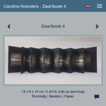
Caroline Koenders - Zwartboek 4
Tog
navi
Zwartboek 4
15 x 6 x 10 cm, © 2019, prijs op aanvraag
Ruimtelijk | Beelden | Papier