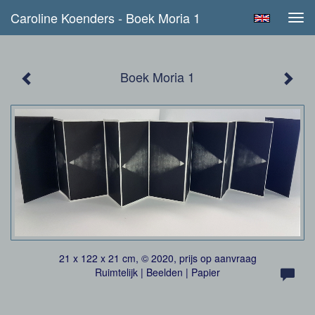
Caroline Koenders - Boek Moria 1
Tog
navi
Boek Moria 1
21 x 122 x 21 cm, © 2020, prijs op aanvraag
Ruimtelijk | Beelden | Papier