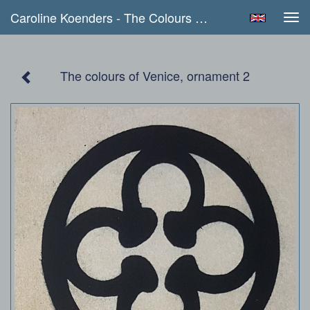
Caroline Koenders - The Colours Of Venice, Ornament 2
Tog
navi
The colours of Venice, ornament 2