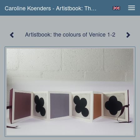
Caroline Koenders - Artistbook: The Colours Of Venice 1-2
Tog
navi
Artistbook: the colours of Venice 1-2