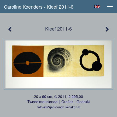
Caroline Koenders - Kleef 2011-6
Tog
navi
Kleef 2011-6
20 x 60 cm, © 2011, € 295,00
Tweedimensionaal | Grafiek | Gedrukt
foto-ets/sjabloondruk/vlakdruk