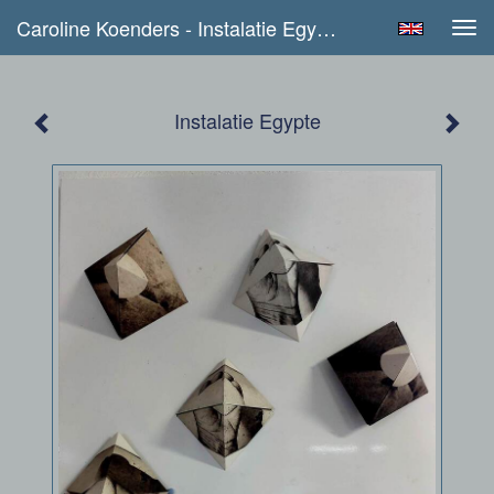
Caroline Koenders - Instalatie Egypte
Tog
navi
Instalatie Egypte