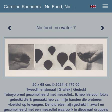
Caroline Koenders - No Food, No Water 7
Tog
navi
No food, no water 7
20 x 68 cm, © 2024, € 475,00
Tweedimensionaal | Grafiek | Gedrukt
Toboyo prent gecombineerd met mezzotint.. Ik heb hiervoor foto's
gebruikt die ik gemaakt heb van mijn handen die proberen
vloeistof op te vangen. De foto-etsen zijn gedrukt in zwart en
gecombineerd met een mezzotint waarop ik in diepzwart druppels