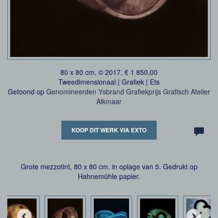
80 x 80 cm, © 2017, € 1 850,00
Tweedimensionaal | Grafiek | Ets
Getoond op
Genomineerden Ysbrand Grafiekprijs Grafisch Atelier
Alkmaar
KOOP DIT WERK VIA EXTO
Grote mezzotint, 80 x 80 cm. in oplage van 5. Gedrukt op
Hahnemühle papier.