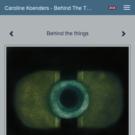
Caroline Koenders - Behind The Things
Tog
navi
Behind the things